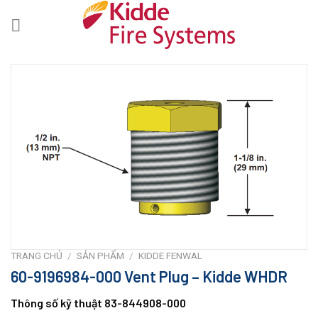
Skip
to
content
TRANG CHỦ
/
SẢN PHẨM
/
KIDDE FENWAL
60-9196984-000 Vent Plug – Kidde WHDR
Thông số kỹ thuật
83-844908-000