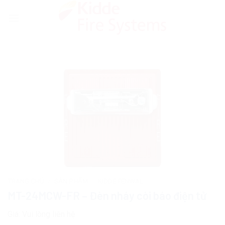
Skip
to
content
TRANG CHỦ
/
SẢN PHẨM
/
KIDDE FENWAL
MT-24MCW-FR – Đèn nháy còi báo điện tử
Giá:
Vui lòng liên hệ