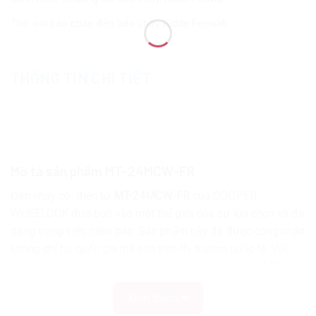
Thẻ:
còi báo cháy
,
đèn báo cháy
,
Kidde Fenwall
THÔNG TIN CHI TIẾT
Mô tả sản phẩm MT-24MCW-FR
Đèn nháy còi điện tử
MT-24MCW-FR
của COOPER-
WHEELOCK đưa bạn vào một thế giới của sự lựa chọn và đa
dạng trong việc cảnh báo. Sản phẩm này đã được công nhận
không chỉ tại quốc gia mà còn trên thị trường quốc tế. Với
khả năng tái hiện tám âm thanh cảnh báo khác nhau,
MT-
24MCW-FR
là một trợ thủ đắc lực trong việc đảm bảo an
Xem thêm
toàn và xác định rõ ràng các tình huống báo động.