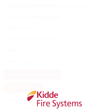
Mã sản phẩm:
MT-24MCW-FR
Đèn nháy còi tự động
Dòng sản phẩm:
Thiết bị báo cháy
Thương hiệu:
Kidde
Nhà phân phối:
Việt Nét (VIETNET)
Xuất xứ: Mỹ
Bảo Hành:
Liên hệ
YÊU CẦU BÁO GIÁ SẢN PHẨM NÀY
NHÂN - 0984 287 159
SKU:
MT-24MCW-FR
Danh mục:
Chuông còi báo cháy
,
Kidde Fenwal