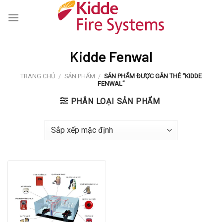
Skip
to
content
Kidde Fenwal
TRANG CHỦ
/
SẢN PHẨM
/
SẢN PHẨM ĐƯỢC GẮN THẺ “KIDDE
FENWAL”
PHÂN LOẠI SẢN PHẨM