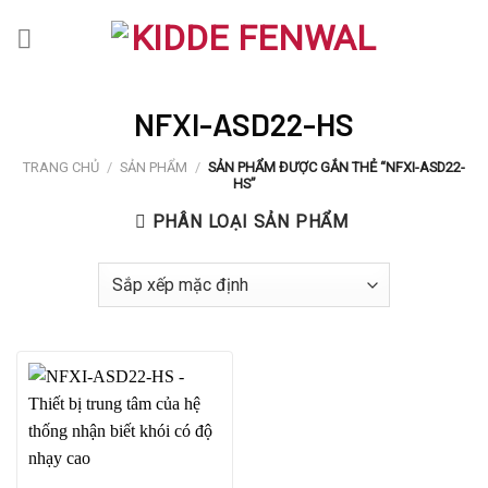
Skip
to
content
NFXI-ASD22-HS
TRANG CHỦ
/
SẢN PHẨM
/
SẢN PHẨM ĐƯỢC GẮN THẺ “NFXI-ASD22-
HS”
PHÂN LOẠI SẢN PHẨM