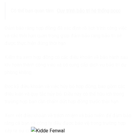
Có thể bạn quan tâm:
Quy trình bảo trì hệ thống pccc
Đảm bảo rằng hợp đồng đã xác định rõ lịch trình công việc
và các thời hạn quan trọng giúp đảm bảo rằng bảo trì sẽ
được thực hiện đúng thời hạn.
Kiểm tra xem hợp đồng có các điều khoản về bảo hành sau
khi hoàn thành công việc và có cung cấp dịch vụ bảo trì dự
phòng không.
Đọc kỹ điều khoản về việc hủy bỏ hợp đồng, bao gồm các
điều kiện và quy tắc hủy bỏ. Điều này có thể hữu ích trong
trường hợp bạn cần chấm dứt hợp đồng trước thời hạn.
Xem xét điều khoản về trách nhiệm và bảo hiểm để đảm bảo
rằng cả bạn và công ty đều được bảo vệ trong trường hợp
xảy ra sự cố.