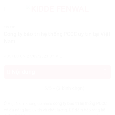
Skip
to
content
TIN TỨC
Công ty bảo trì hệ thống PCCC uy tín tại Việt
Nam
POSTED ON
27/09/2023
BY
VIET
Nội dung
5/5 - (3 bình chọn)
Ở Việt Nam, không có nhiều
công ty bảo trì hệ thống PCCC
có đủ năng lực, uy tín và chất lượng. Để đảm bảo rằng
hệ