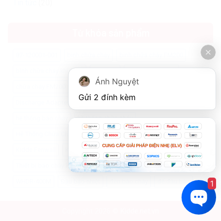
Tin tức
(20)
Từ khóa sản phẩm
87-120001-001
bình chữa cháy
bình chữa cháy FM200
bình chữa cháy khí sạch
bộ xả khí
chuông báo cháy
Ánh Nguyệt
chữa cháy FM200
chữa cháy Kidde
còi báo cháy
Gửi 2 đính kèm
Discharge Adapter
fm200
hethongchuachay
hệ thống báo cháy
hệ thống chữa cháy
Hệ Thống Chữa Cháy Bếp
Hệ thống PCCC
Kidde Fenwal
Kidde Fenwall
Kidde WHDR
NFXI-ASD22-HS
pccc
Thiết bị báo cháy kidde
WHDR-125
WHDR-260
WHDR-400M
Đầu báo nhiệt
đèn báo cháy
đế đầu báo
1
Copyright 2026 ©
Kidde.net.vn