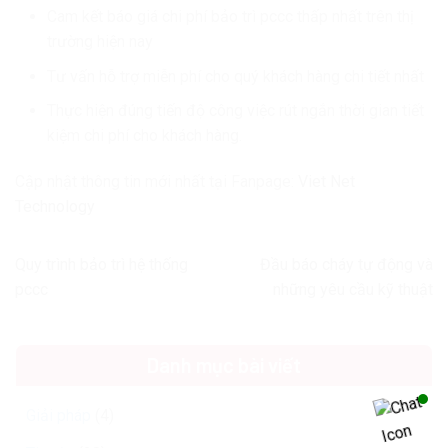
Cam kết báo giá chi phí bảo trì pccc thấp nhất trên thị
trường hiện nay
Tư vấn hỗ trợ miễn phí cho quý khách hàng chi tiết nhất
Thực hiện đúng tiến độ công việc rút ngắn thời gian tiết
kiệm chi phí cho khách hàng.
Cập nhật thông tin mới nhất tại Fanpage:
Viet Net
Technology
Quy trình bảo trì hệ thống
Đầu báo cháy tự động và
pccc
những yêu cầu kỹ thuật
Danh mục bài viết
Giải pháp
(4)