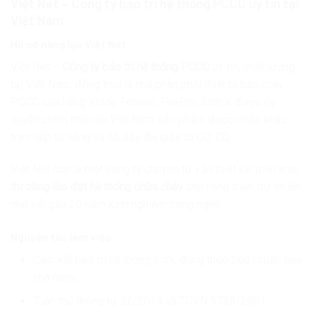
Việt Nét – Công ty bảo trì hệ thống PCCC uy tín tại
Việt Nam
Hồ sơ năng lực Việt Nét
Việt Nét –
Công ty bảo trì hệ thống PCCC
uy tín, chất lượng
tại Việt Nam, đồng thời là nhà phân phối thiết bị báo cháy
PCCC của hãng Kidde Fenwal, FirePro, Stat-X được ủy
quyền chính thức tại Việt Nam sản phẩm được nhập khẩu
trực tiếp từ hãng và có đầy đủ giấy tờ CO, CQ.
Việt Nét còn là một công ty chuyên tư vấn thiết kế, triển khai,
thi công lắp đặt hệ thống chữa cháy
cho hàng trăm dự án lớn
nhỏ với gần 20 năm kinh nghiệm trong nghề.
Nguyên tắc làm việc
Cam kết bảo trì hệ thống tỉ mỉ, đúng theo tiêu chuẩn của
nhà nước
Tuân thủ thông tư 52/2014 và TCVN 5738/2001